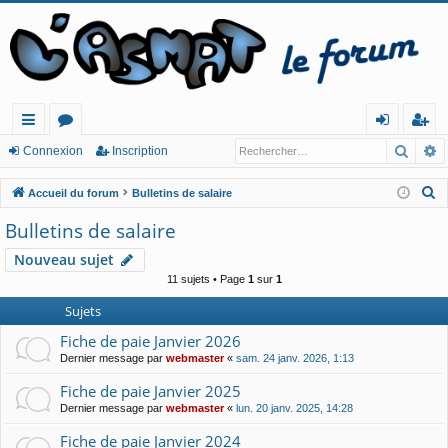
Reche
R
ac
or
o
ns
Connexion
Inscription
co
u
n
cri
R
Accueil du forum
Bulletins de salaire
ur
m
ne
pt
e
Bulletins de salaire
c
cis
s
xi
io
Nouveau sujet
h
o
n
11 sujets • Page
1
sur
1
e
n
r
Sujets
c
Fiche de paie Janvier 2026
h
Dernier message par
webmaster
«
sam. 24 janv. 2026, 1:13
e
Fiche de paie Janvier 2025
r
Dernier message par
webmaster
«
lun. 20 janv. 2025, 14:28
Fiche de paie Janvier 2024