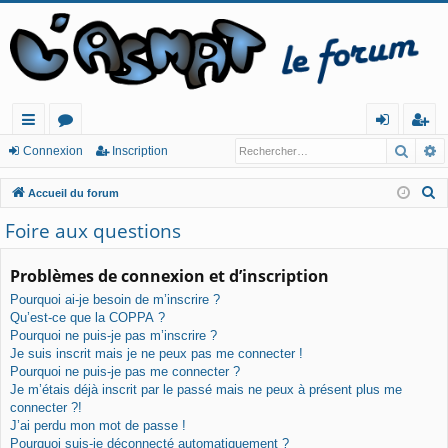
Reche
R
ac
or
o
ns
Connexion
Inscription
co
u
n
cri
R
Accueil du forum
ur
m
ne
pt
e
Foire aux questions
c
cis
s
xi
io
h
Problèmes de connexion et d’inscription
o
n
e
Pourquoi ai-je besoin de m’inscrire ?
n
r
Qu’est-ce que la COPPA ?
c
Pourquoi ne puis-je pas m’inscrire ?
h
Je suis inscrit mais je ne peux pas me connecter !
e
Pourquoi ne puis-je pas me connecter ?
Je m’étais déjà inscrit par le passé mais ne peux à présent plus me
r
connecter ?!
J’ai perdu mon mot de passe !
Pourquoi suis-je déconnecté automatiquement ?