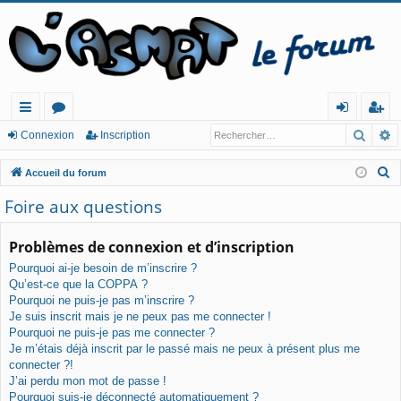
Reche
R
ac
or
o
ns
Connexion
Inscription
co
u
n
cri
R
Accueil du forum
ur
m
ne
pt
e
Foire aux questions
c
cis
s
xi
io
h
Problèmes de connexion et d’inscription
o
n
e
Pourquoi ai-je besoin de m’inscrire ?
n
r
Qu’est-ce que la COPPA ?
c
Pourquoi ne puis-je pas m’inscrire ?
h
Je suis inscrit mais je ne peux pas me connecter !
e
Pourquoi ne puis-je pas me connecter ?
Je m’étais déjà inscrit par le passé mais ne peux à présent plus me
r
connecter ?!
J’ai perdu mon mot de passe !
Pourquoi suis-je déconnecté automatiquement ?