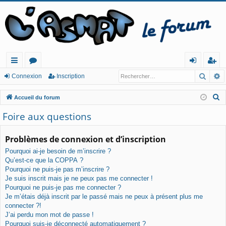
Reche
R
ac
or
o
ns
Connexion
Inscription
co
u
n
cri
R
Accueil du forum
ur
m
ne
pt
e
Foire aux questions
c
cis
s
xi
io
h
Problèmes de connexion et d’inscription
o
n
e
Pourquoi ai-je besoin de m’inscrire ?
n
r
Qu’est-ce que la COPPA ?
c
Pourquoi ne puis-je pas m’inscrire ?
h
Je suis inscrit mais je ne peux pas me connecter !
e
Pourquoi ne puis-je pas me connecter ?
Je m’étais déjà inscrit par le passé mais ne peux à présent plus me
r
connecter ?!
J’ai perdu mon mot de passe !
Pourquoi suis-je déconnecté automatiquement ?