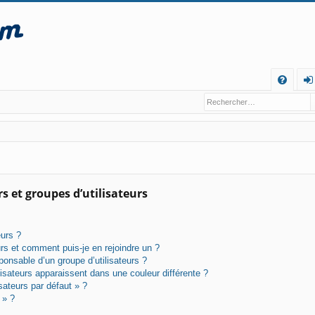
R
FA
o
Q
n
ne
xi
o
s et groupes d’utilisateurs
n
eurs ?
urs et comment puis-je en rejoindre un ?
onsable d’un groupe d’utilisateurs ?
lisateurs apparaissent dans une couleur différente ?
sateurs par défaut » ?
 » ?