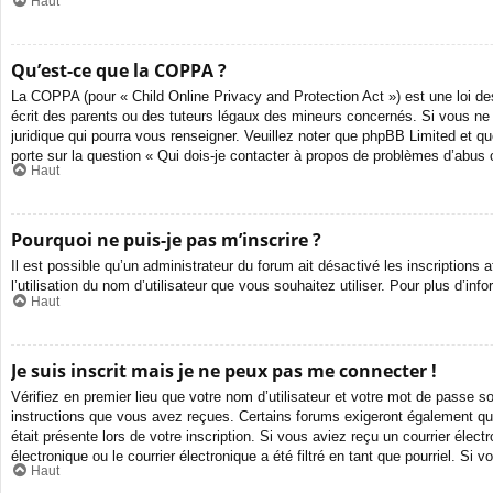
Haut
Qu’est-ce que la COPPA ?
La COPPA (pour « Child Online Privacy and Protection Act ») est une loi d
écrit des parents ou des tuteurs légaux des mineurs concernés. Si vous ne 
juridique qui pourra vous renseigner. Veuillez noter que phpBB Limited et q
porte sur la question « Qui dois-je contacter à propos de problèmes d’abus o
Haut
Pourquoi ne puis-je pas m’inscrire ?
Il est possible qu’un administrateur du forum ait désactivé les inscriptions
l’utilisation du nom d’utilisateur que vous souhaitez utiliser. Pour plus d’in
Haut
Je suis inscrit mais je ne peux pas me connecter !
Vérifiez en premier lieu que votre nom d’utilisateur et votre mot de passe s
instructions que vous avez reçues. Certains forums exigeront également que 
était présente lors de votre inscription. Si vous aviez reçu un courrier éle
électronique ou le courrier électronique a été filtré en tant que pourriel. S
Haut