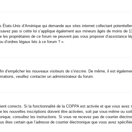
es États-Unis d’Amérique qui demande aux sites internet collectant potentie
savez pas si cette loi s’applique également aux mineurs âgés de moins de 13 
ue les propriétaires de ce forum ne peuvent pas vous proposer d’assistance lé
u d’ordres légaux liés à ce forum ? ».
 afin d’empêcher les nouveaux visiteurs de s’inscrire. De même, il est égalemen
formations, veuillez contacter un administrateur du forum.
oient corrects. Si la fonctionnalité de la COPPA est activée et que vous avez 
les nouvelles inscriptions doivent être activées, soit par vous-même ou soit 
ctronique, consultez les instructions. Si vous ne recevez pas de courrier éle
i vous êtes certain que l’adresse de courrier électronique que vous avez spécif