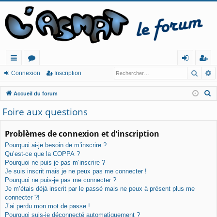
Reche
R
ac
or
o
ns
Connexion
Inscription
co
u
n
cri
R
Accueil du forum
ur
m
ne
pt
e
Foire aux questions
c
cis
s
xi
io
h
Problèmes de connexion et d’inscription
o
n
e
Pourquoi ai-je besoin de m’inscrire ?
n
r
Qu’est-ce que la COPPA ?
c
Pourquoi ne puis-je pas m’inscrire ?
h
Je suis inscrit mais je ne peux pas me connecter !
e
Pourquoi ne puis-je pas me connecter ?
Je m’étais déjà inscrit par le passé mais ne peux à présent plus me
r
connecter ?!
J’ai perdu mon mot de passe !
Pourquoi suis-je déconnecté automatiquement ?