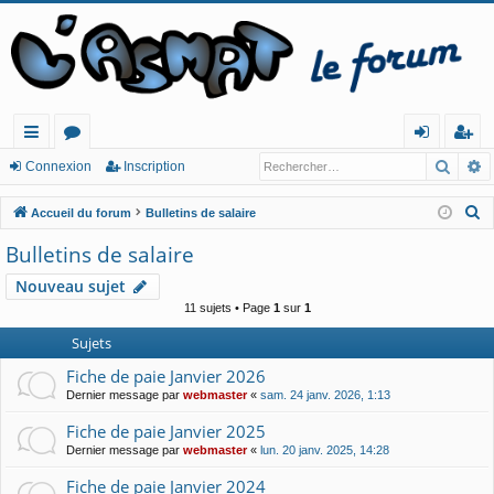
Reche
R
ac
or
o
ns
Connexion
Inscription
co
u
n
cri
R
Accueil du forum
Bulletins de salaire
ur
m
ne
pt
e
Bulletins de salaire
c
cis
s
xi
io
Nouveau sujet
h
o
n
11 sujets • Page
1
sur
1
e
n
r
Sujets
c
Fiche de paie Janvier 2026
h
Dernier message par
webmaster
«
sam. 24 janv. 2026, 1:13
e
Fiche de paie Janvier 2025
r
Dernier message par
webmaster
«
lun. 20 janv. 2025, 14:28
Fiche de paie Janvier 2024