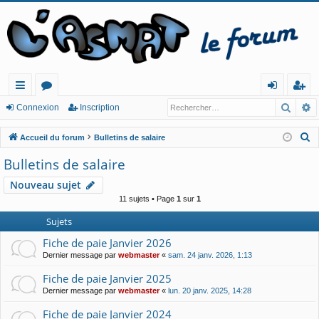
Reche
R
ac
or
o
ns
Connexion
Inscription
co
u
n
cri
R
Accueil du forum
Bulletins de salaire
ur
m
ne
pt
e
Bulletins de salaire
c
cis
s
xi
io
Nouveau sujet
h
o
n
11 sujets • Page
1
sur
1
e
n
r
Sujets
c
Fiche de paie Janvier 2026
h
Dernier message par
webmaster
«
sam. 24 janv. 2026, 1:13
e
Fiche de paie Janvier 2025
r
Dernier message par
webmaster
«
lun. 20 janv. 2025, 14:28
Fiche de paie Janvier 2024