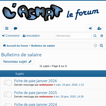
Reche
R
ac
or
o
ns
Connexion
Inscription
co
u
n
cri
R
Accueil du forum
Bulletins de salaire
ur
m
ne
pt
e
Bulletins de salaire
c
cis
s
xi
io
Nouveau sujet
h
o
n
11 sujets • Page
1
sur
1
e
n
r
Sujets
c
Fiche de paie Janvier 2026
h
Dernier message par
webmaster
«
sam. 24 janv. 2026, 1:13
e
Fiche de paie Janvier 2025
r
Dernier message par
webmaster
«
lun. 20 janv. 2025, 14:28
Fiche de paie Janvier 2024