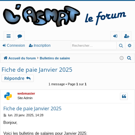
Reche
R
ac
or
o
ns
Connexion
Inscription
co
u
n
cri
R
Accueil du forum
Bulletins de salaire
ur
m
ne
pt
e
Fiche de paie Janvier 2025
c
cis
s
xi
io
Répondre
h
o
n
1 message • Page
1
sur
1
e
n
r
webmaster
c
Site Admin
h
Fiche de paie Janvier 2025
e
M
lun. 20 janv. 2025, 14:28
r
e
Bonjour,
s
s
a
Voici les bulletins de salaires pour Janvier 2025: