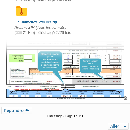
(210.39 Kio) Téléchargé 6094 fois
FP_Janv2025_250105.zip
Archive ZIP (Tous les formats)
(338.21 Kio) Téléchargé 2726 fois
a
u
Répondre
t
1 message • Page
1
sur
1
Aller