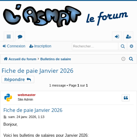
Reche
R
ac
or
o
ns
Connexion
Inscription
co
u
n
cri
R
Accueil du forum
Bulletins de salaire
ur
m
ne
pt
e
Fiche de paie Janvier 2026
c
cis
s
xi
io
Répondre
h
o
n
1 message • Page
1
sur
1
e
n
r
webmaster
c
Site Admin
h
Fiche de paie Janvier 2026
e
M
sam. 24 janv. 2026, 1:13
r
e
Bonjour,
s
s
a
Voici les bulletins de salaires pour Janvier 2026: