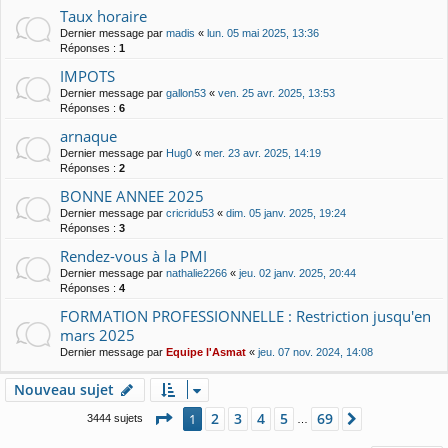
Taux horaire
Dernier message par
madis
«
lun. 05 mai 2025, 13:36
Réponses :
1
IMPOTS
Dernier message par
gallon53
«
ven. 25 avr. 2025, 13:53
Réponses :
6
arnaque
Dernier message par
Hug0
«
mer. 23 avr. 2025, 14:19
Réponses :
2
BONNE ANNEE 2025
Dernier message par
cricridu53
«
dim. 05 janv. 2025, 19:24
Réponses :
3
Rendez-vous à la PMI
Dernier message par
nathalie2266
«
jeu. 02 janv. 2025, 20:44
Réponses :
4
FORMATION PROFESSIONNELLE : Restriction jusqu'en
mars 2025
Dernier message par
Equipe l'Asmat
«
jeu. 07 nov. 2024, 14:08
Nouveau sujet
Page
1
sur
69
2
3
4
5
69
1
Suivant
3444 sujets
…