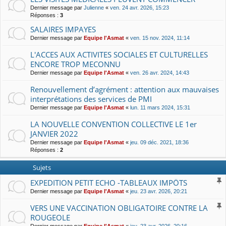
Dernier message par
Julienne
«
ven. 24 avr. 2026, 15:23
Réponses :
3
SALAIRES IMPAYES
Dernier message par
Equipe l'Asmat
«
ven. 15 nov. 2024, 11:14
L'ACCES AUX ACTIVITES SOCIALES ET CULTURELLES
ENCORE TROP MECONNU
Dernier message par
Equipe l'Asmat
«
ven. 26 avr. 2024, 14:43
Renouvellement d’agrément : attention aux mauvaises
interprétations des services de PMI
Dernier message par
Equipe l'Asmat
«
lun. 11 mars 2024, 15:31
LA NOUVELLE CONVENTION COLLECTIVE LE 1er
JANVIER 2022
Dernier message par
Equipe l'Asmat
«
jeu. 09 déc. 2021, 18:36
Réponses :
2
Sujets
EXPEDITION PETIT ECHO -TABLEAUX IMPÖTS
Dernier message par
Equipe l'Asmat
«
jeu. 23 avr. 2026, 20:21
VERS UNE VACCINATION OBLIGATOIRE CONTRE LA
ROUGEOLE
Dernier message par
Equipe l'Asmat
«
jeu. 23 avr. 2026, 20:16