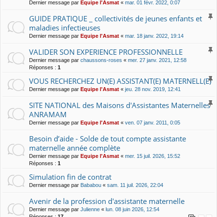
Dernier message par
Equipe l'Asmat
«
mar. 01 févr. 2022, 0:07
GUIDE PRATIQUE _ collectivités de jeunes enfants et
maladies infectieuses
Dernier message par
Equipe l'Asmat
«
mar. 18 janv. 2022, 19:14
VALIDER SON EXPERIENCE PROFESSIONNELLE
Dernier message par
chaussons-roses
«
mer. 27 janv. 2021, 12:58
Réponses :
1
VOUS RECHERCHEZ UN(E) ASSISTANT(E) MATERNELL(E)
Dernier message par
Equipe l'Asmat
«
jeu. 28 nov. 2019, 12:41
SITE NATIONAL des Maisons d'Assistantes Maternelles
ANRAMAM
Dernier message par
Equipe l'Asmat
«
ven. 07 janv. 2011, 0:05
Besoin d’aide - Solde de tout compte assistante
maternelle année complète
Dernier message par
Equipe l'Asmat
«
mer. 15 juil. 2026, 15:52
Réponses :
1
Simulation fin de contrat
Dernier message par
Bababou
«
sam. 11 juil. 2026, 22:04
Avenir de la profession d'assistante maternelle
Dernier message par
Julienne
«
lun. 08 juin 2026, 12:54
Réponses :
17