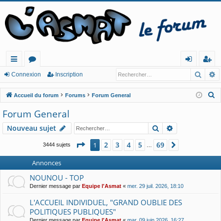
Reche
R
ac
or
o
ns
Connexion
Inscription
co
u
n
cri
R
Accueil du forum
Forums
Forum General
ur
m
ne
pt
e
Forum General
c
cis
s
xi
io
Rechercher
Recherche av
Nouveau sujet
h
o
n
e
Page
1
sur
69
2
3
4
5
69
1
Suivant
3444 sujets
…
n
r
c
Annonces
h
NOUNOU - TOP
e
Dernier message par
Equipe l'Asmat
«
mer. 29 juil. 2026, 18:10
r
L'ACCUEIL INDIVIDUEL, "GRAND OUBLIE DES
POLITIQUES PUBLIQUES"
Dernier message par
Equipe l'Asmat
«
mar. 09 juin 2026, 16:27