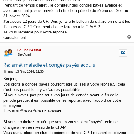
g
Pendant ce temps d'arrêt , le compteur des congés payés avance et
e
avec un enfant je suis arrivée à la fin de la période de référence. Soit au
31 janvier 2024.
J'ai acquis 12 jours de CP. Dois-je faire le bulletin de salaire en notant les
12 jours de CP ? Comment dois-je faire pour la CPAM ?
Je vous remercie pour votre réponse.
Cordialement
a
u
Equipe l'Asmat
t
Site Admin
Re: arrêt maladie et congés payés acquis
M
mar. 13 févr. 2024, 11:36
e
Bonjour,
s
Vos droits à congés payés pourront être utilisés à votre reprise.Si cela
s
a
n'est pas possible, il y a d'autres possibilités;
g
Si vous n'avez pas pris tous vos jours de congés avant la fin de la
e
période prévue, il est possible de les reporter, avec l'accord de votre
employeur.
Il vous suffira de faire un avenant.
Si vous souhaitez, plutôt que vos cp vous soient "payés", cela ne
changera rien au niveau de la CPAM.
Vous aurez alors, en plus, le paiement de vos CP. Le parent-employeur