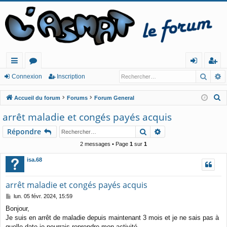
Reche
R
ac
or
o
ns
Connexion
Inscription
co
u
n
cri
R
Accueil du forum
Forums
Forum General
ur
m
ne
pt
e
arrêt maladie et congés payés acquis
c
cis
s
xi
io
Rechercher
Recherche avancé
Répondre
h
o
n
e
2 messages • Page
1
sur
1
n
r
isa.68
c
h
arrêt maladie et congés payés acquis
e
M
lun. 05 févr. 2024, 15:59
r
e
Bonjour,
s
Je suis en arrêt de maladie depuis maintenant 3 mois et je ne sais pas à
s
a
quelle date je pourrais reprendre mon activité.