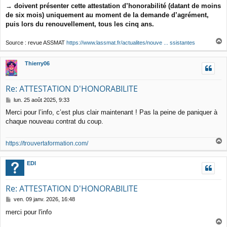
→
doivent présenter cette attestation d’honorabilité (datant de moins
de six mois) uniquement au moment de la demande d’agrément,
puis lors du renouvellement, tous les cinq ans.
Source : revue ASSMAT
https://www.lassmat.fr/actualites/nouve ... ssistantes
a
u
Thierry06
t
Re: ATTESTATION D'HONORABILITE
M
lun. 25 août 2025, 9:33
e
Merci pour l’info, c’est plus clair maintenant ! Pas la peine de paniquer à
s
chaque nouveau contrat du coup.
s
a
g
https://trouvertaformation.com/
e
a
u
EDI
t
Re: ATTESTATION D'HONORABILITE
M
ven. 09 janv. 2026, 16:48
e
merci pour l'info
s
s