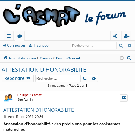
Reche
R
ac
or
o
ns
Connexion
Inscription
co
u
n
cri
R
Accueil du forum
Forums
Forum General
ur
m
ne
pt
e
ATTESTATION D'HONORABILITE
c
cis
s
xi
io
Rechercher
Recherche avancé
Répondre
h
o
n
e
3 messages • Page
1
sur
1
n
r
Equipe l'Asmat
c
Site Admin
h
ATTESTATION D'HONORABILITE
e
M
ven. 11 oct. 2024, 20:36
r
e
Attestation d’honorabilité : des précisions pour les assistantes
s
maternelles
s
a