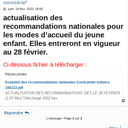
ministériel"
M
sam. 19 févr. 2022, 18:06
e
actualisation des
s
s
recommandations nationales pour
a
g
les modes d’accueil du jeune
e
enfant. Elles entreront en vigueur
au 28 février.
Ci-dessous fichier à télécharger :
Pièces jointes
Evolution des recommandations nationales Covid petite enfance
180222.pdf
ACTUALISATION DES RECOMMANDATIONS DES LE 28 FEVRIER
(1.07 Mio) Téléchargé 1552 fois
a
u
Répondre
t
1 message • Page
1
sur
1