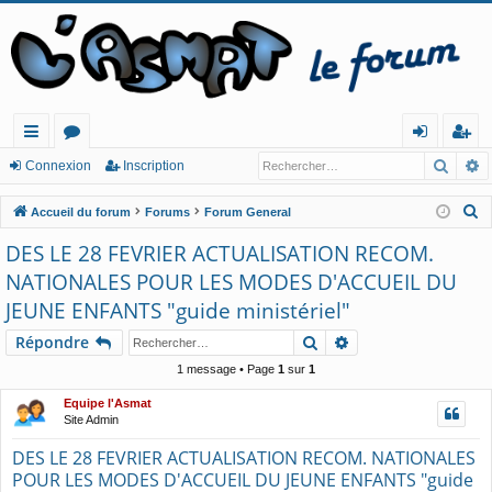
Reche
R
ac
or
o
ns
Connexion
Inscription
co
u
n
cri
R
Accueil du forum
Forums
Forum General
ur
m
ne
pt
e
DES LE 28 FEVRIER ACTUALISATION RECOM.
c
cis
s
xi
io
NATIONALES POUR LES MODES D'ACCUEIL DU
h
o
n
JEUNE ENFANTS "guide ministériel"
e
n
r
Rechercher
Recherche avancé
Répondre
c
1 message • Page
1
sur
1
h
Equipe l'Asmat
e
Site Admin
r
DES LE 28 FEVRIER ACTUALISATION RECOM. NATIONALES
POUR LES MODES D'ACCUEIL DU JEUNE ENFANTS "guide