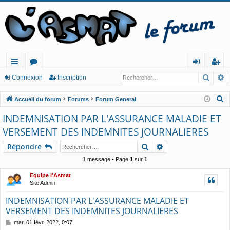
Reche
R
ac
or
o
ns
Connexion
Inscription
co
u
n
cri
R
Accueil du forum
Forums
Forum General
ur
m
ne
pt
e
INDEMNISATION PAR L'ASSURANCE MALADIE ET
c
cis
s
xi
io
VERSEMENT DES INDEMNITES JOURNALIERES
h
o
n
e
Rechercher
Recherche avancé
Répondre
n
r
1 message • Page
1
sur
1
c
Equipe l'Asmat
h
Site Admin
e
INDEMNISATION PAR L'ASSURANCE MALADIE ET
r
VERSEMENT DES INDEMNITES JOURNALIERES
M
mar. 01 févr. 2022, 0:07
e