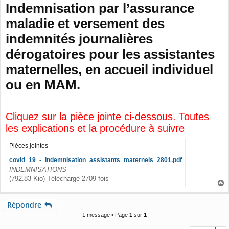
Indemnisation par l’assurance
s
s
maladie et versement des
a
g
indemnités journalières
e
dérogatoires pour les assistantes
maternelles, en accueil individuel
ou en MAM.
Cliquez sur la pièce jointe ci-dessous. Toutes
les explications et la procédure à suivre
Pièces jointes
covid_19_-_indemnisation_assistants_maternels_2801.pdf
INDEMNISATIONS
(792.83 Kio) Téléchargé 2709 fois
a
u
Répondre
t
1 message • Page
1
sur
1