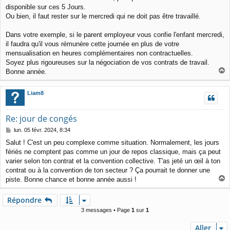
disponible sur ces 5 Jours.
Ou bien, il faut rester sur le mercredi qui ne doit pas être travaillé.
Dans votre exemple, si le parent employeur vous confie l'enfant mercredi,
il faudra qu'il vous rémunère cette journée en plus de votre
mensualisation en heures complémentaires non contractuelles.
Soyez plus rigoureuses sur la négociation de vos contrats de travail.
Bonne année.
a
u
Liam8
t
Re: jour de congés
M
lun. 05 févr. 2024, 8:34
e
Salut ! C'est un peu complexe comme situation. Normalement, les jours
s
fériés ne comptent pas comme un jour de repos classique, mais ça peut
s
a
varier selon ton contrat et la convention collective. T'as jeté un œil à ton
g
contrat ou à la convention de ton secteur ? Ça pourrait te donner une
e
piste. Bonne chance et bonne année aussi !
a
u
Répondre
t
3 messages • Page
1
sur
1
Aller