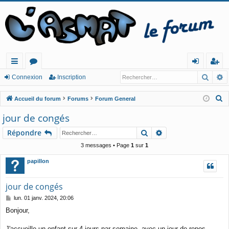
Reche
R
ac
or
o
ns
Connexion
Inscription
co
u
n
cri
R
Accueil du forum
Forums
Forum General
ur
m
ne
pt
e
jour de congés
c
cis
s
xi
io
Rechercher
Recherche avancé
Répondre
h
o
n
e
3 messages • Page
1
sur
1
n
r
papillon
c
h
jour de congés
e
M
lun. 01 janv. 2024, 20:06
r
e
Bonjour,
s
s
a
J'accueille un enfant sur 4 jours par semaine, avec un jour de repos