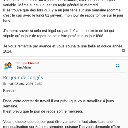
g
variable. Même si celui ci est en règle général le mercredi.
e
Il se trouve que dès lors qu'il y a un jour férié sur une semaine (comme
c'est le cas avec le lundi 01 janvier), mon jour de repos tombe sur le jour
férié !!
J'aimerai savoir si cela est légal ou pas ? Y a t-il un texte de loi qui
stipule qu'un jour de repos ne peut être posé sur un jour férié...
Je vous remercie par avance et vous souhaite une belle et douce année
2024.
a
u
Equipe l'Asmat
t
Site Admin
Re: jour de congés
M
mar. 02 janv. 2024, 21:30
e
Bonsoir,
s
s
a
Dans votre contrat de travail il est prévu que vous travaillez 4 jours
g
semaine.
e
Il est prévu que le jour de repos soit le mercredi.
Vous indiquez que ce jour peut être variable ! il faut alors faire une
mensualisation sur 5 Jours semaine, puisque l'on vous demande d'être