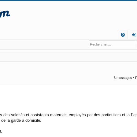
R
FA
o
Q
n
ne
xi
3 messages • 
o
n
ifs des salariés et assistants maternels employés par des particuliers et la F
t de la garde à domicile.
8.