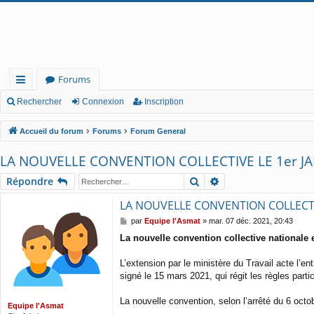
Forums
ac
Rechercher
Connexion
Inscription
co
Accueil du forum
Forums
Forum General
ur
LA NOUVELLE CONVENTION COLLECTIVE LE 1er JA
cis
Rechercher
Recherche avancée
Répondre
LA NOUVELLE CONVENTION COLLECTIV
M
par
Equipe l'Asmat
»
mar. 07 déc. 2021, 20:43
e
La nouvelle convention collective nationale 
s
s
a
L’extension par le ministère du Travail acte l’e
g
signé le 15 mars 2021, qui régit les règles parti
e
La nouvelle convention, selon l’arrêté du 6 octo
Equipe l'Asmat