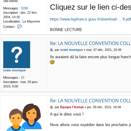
Site Admin
Cliquez sur le lien ci-de
Messages :
3298
Inscription :
dim. 22 févr.
2004, 14:30
https://www.legifrance.gouv.fr/download ... 9.p
Localisation :
La Mayenne
C
Contact :
BONNE LECTURE
o
n
t
Re: LA NOUVELLE CONVENTION COLLE
a
c
M
par
orain monique
»
mar. 07 déc. 2021, 20:49
t
e
e
Ils auraient dû la faire encore plus longue fran
s
r
s
E
a
q
orain monique
g
u
e
Messages :
20
i
Inscription :
mar. 29 janv.
p
2019, 9:00
e
l
'
Re: LA NOUVELLE CONVENTION COLLE
A
s
M
par
Equipe l'Asmat
»
jeu. 09 déc. 2021, 18:36
m
e
a
A qui le dites vous !
s
t
s
a
Nous allons vous expédier dans les prochains jo
g