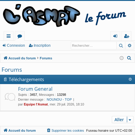
Reche
R
ac
or
o
ns
Connexion
Inscription
co
u
n
cri
R
Accueil du forum
Forums
ur
m
ne
pt
e
Forums
c
cis
s
xi
io
h
📄 Téléchargements
o
n
e
Forum General
n
r
Sujets
:
3457
,
Messages
:
13298
c
Dernier message :
NOUNOU - TOP
par
Equipe l'Asmat
, mer. 29 juil. 2026, 18:10
h
e
r
Aller
Accueil du forum
Supprimer les cookies
Fuseau horaire sur
UTC+02:00