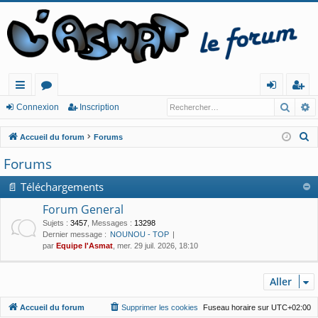
Reche
R
ac
or
o
ns
Connexion
Inscription
co
u
n
cri
R
Accueil du forum
Forums
ur
m
ne
pt
e
Forums
c
cis
s
xi
io
h
📄 Téléchargements
o
n
e
Forum General
n
r
Sujets
:
3457
,
Messages
:
13298
c
Dernier message :
NOUNOU - TOP
par
Equipe l'Asmat
, mer. 29 juil. 2026, 18:10
h
e
r
Aller
Accueil du forum
Supprimer les cookies
Fuseau horaire sur
UTC+02:00