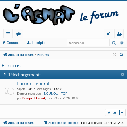
Reche
R
ac
or
o
ns
Connexion
Inscription
co
u
n
cri
R
Accueil du forum
Forums
ur
m
ne
pt
e
Forums
c
cis
s
xi
io
h
📄 Téléchargements
o
n
e
Forum General
n
r
Sujets
:
3457
,
Messages
:
13298
c
Dernier message :
NOUNOU - TOP
par
Equipe l'Asmat
, mer. 29 juil. 2026, 18:10
h
e
r
Aller
Accueil du forum
Supprimer les cookies
Fuseau horaire sur
UTC+02:00