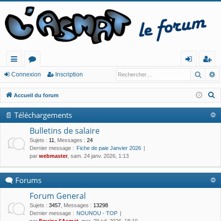
Reche
R
ac
or
o
ns
Connexion
Inscription
co
u
n
cri
R
Accueil du forum
ur
m
ne
pt
e
📄 Téléchargements
c
cis
s
xi
io
h
Bulletins de salaire
o
n
e
Sujets
:
11
,
Messages
:
24
Dernier message :
Fiche de paie Janvier 2026
n
r
par
webmaster
, sam. 24 janv. 2026, 1:13
c
h
🗨 Forums
e
r
Forum General
Sujets
:
3457
,
Messages
:
13298
Dernier message :
NOUNOU - TOP
par
Equipe l'Asmat
, mer. 29 juil. 2026, 18:10