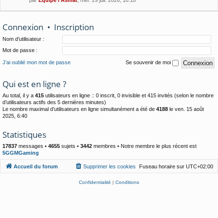
Connexion
•
Inscription
Nom d’utilisateur :
Mot de passe :
J’ai oublié mon mot de passe
Se souvenir de moi
Qui est en ligne ?
Au total, il y a
415
utilisateurs en ligne :: 0 inscrit, 0 invisible et 415 invités (selon le nombre
d’utilisateurs actifs des 5 dernières minutes)
Le nombre maximal d’utilisateurs en ligne simultanément a été de
4188
le ven. 15 août
2025, 6:40
Statistiques
17837
messages •
4655
sujets •
3442
membres • Notre membre le plus récent est
5GGMGaming
Accueil du forum
Supprimer les cookies
Fuseau horaire sur
UTC+02:00
Confidentialité
|
Conditions