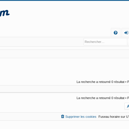
R
FA
o
Q
n
ne
xi
o
La recherche a retourné 0 résultat •
n
La recherche a retourné 0 résultat •
A
Supprimer les cookies
Fuseau horaire sur
U