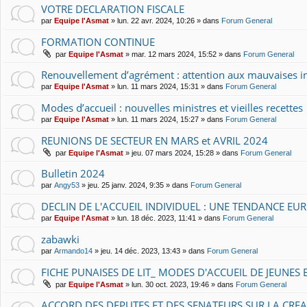
VOTRE DECLARATION FISCALE
par
Equipe l'Asmat
» lun. 22 avr. 2024, 10:26 » dans
Forum General
FORMATION CONTINUE
par
Equipe l'Asmat
» mar. 12 mars 2024, 15:52 » dans
Forum General
Renouvellement d’agrément : attention aux mauvaises in
par
Equipe l'Asmat
» lun. 11 mars 2024, 15:31 » dans
Forum General
Modes d’accueil : nouvelles ministres et vieilles recettes
par
Equipe l'Asmat
» lun. 11 mars 2024, 15:27 » dans
Forum General
REUNIONS DE SECTEUR EN MARS et AVRIL 2024
par
Equipe l'Asmat
» jeu. 07 mars 2024, 15:28 » dans
Forum General
Bulletin 2024
par
Angy53
» jeu. 25 janv. 2024, 9:35 » dans
Forum General
DECLIN DE L'ACCUEIL INDIVIDUEL : UNE TENDANCE E
par
Equipe l'Asmat
» lun. 18 déc. 2023, 11:41 » dans
Forum General
zabawki
par
Armando14
» jeu. 14 déc. 2023, 13:43 » dans
Forum General
FICHE PUNAISES DE LIT_ MODES D'ACCUEIL DE JEUNES
par
Equipe l'Asmat
» lun. 30 oct. 2023, 19:46 » dans
Forum General
ACCORD DES DEPUTES ET DES SENATEURS SUR LA CREAT