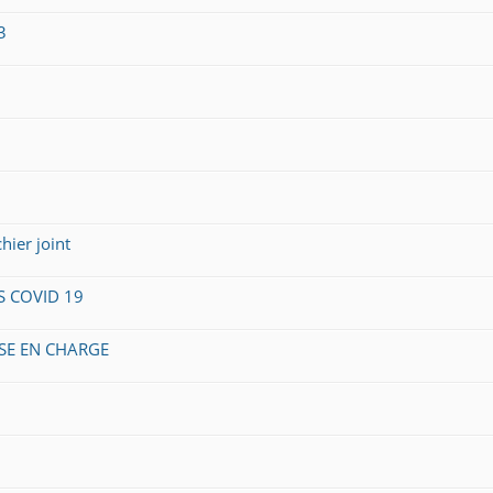
3
ier joint
 COVID 19
ISE EN CHARGE