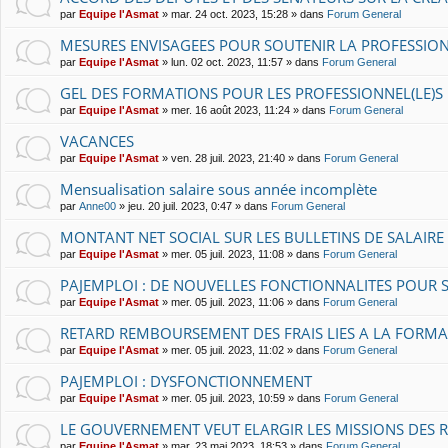
par
Equipe l'Asmat
» mar. 24 oct. 2023, 15:28 » dans
Forum General
MESURES ENVISAGEES POUR SOUTENIR LA PROFESSIO
par
Equipe l'Asmat
» lun. 02 oct. 2023, 11:57 » dans
Forum General
GEL DES FORMATIONS POUR LES PROFESSIONNEL(LE)S 
par
Equipe l'Asmat
» mer. 16 août 2023, 11:24 » dans
Forum General
VACANCES
par
Equipe l'Asmat
» ven. 28 juil. 2023, 21:40 » dans
Forum General
Mensualisation salaire sous année incomplète
par
Anne00
» jeu. 20 juil. 2023, 0:47 » dans
Forum General
MONTANT NET SOCIAL SUR LES BULLETINS DE SALAIRE
par
Equipe l'Asmat
» mer. 05 juil. 2023, 11:08 » dans
Forum General
PAJEMPLOI : DE NOUVELLES FONCTIONNALITES POUR 
par
Equipe l'Asmat
» mer. 05 juil. 2023, 11:06 » dans
Forum General
RETARD REMBOURSEMENT DES FRAIS LIES A LA FORM
par
Equipe l'Asmat
» mer. 05 juil. 2023, 11:02 » dans
Forum General
PAJEMPLOI : DYSFONCTIONNEMENT
par
Equipe l'Asmat
» mer. 05 juil. 2023, 10:59 » dans
Forum General
LE GOUVERNEMENT VEUT ELARGIR LES MISSIONS DES R
par
Equipe l'Asmat
» mar. 23 mai 2023, 18:53 » dans
Forum General