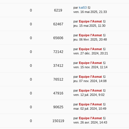
par
kat53
0
6219
ven. 16 mai 2025, 21:33
par
Equipe l'Asmat
0
62467
jeu. 15 mai 2025, 11:30
par
Equipe l'Asmat
0
65606
jeu. 06 févr. 2025, 20:48
par
Equipe l'Asmat
0
72142
ven. 27 déc. 2024, 20:21
par
Equipe l'Asmat
0
37412
ven. 15 nov. 2024, 11:14
par
Equipe l'Asmat
0
76512
jeu. 07 nov. 2024, 14:08
par
Equipe l'Asmat
0
47916
ven. 12 juil. 2024, 9:02
par
Equipe l'Asmat
0
90625
mar. 02 juil. 2024, 10:49
par
Equipe l'Asmat
0
150119
ven. 26 avr. 2024, 14:43