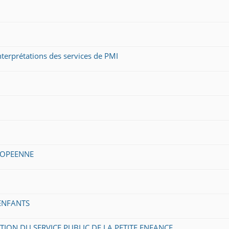
terprétations des services de PMI
UROPEENNE
 ENFANTS
ION DU SERVICE PUBLIC DE LA PETITE ENFANCE