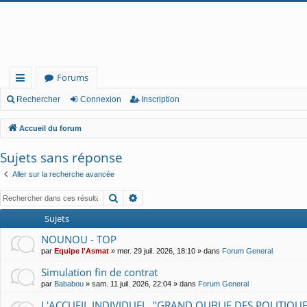
Forums
ac
Rechercher
Connexion
Inscription
co
Accueil du forum
ur
Sujets sans réponse
cis
Aller sur la recherche avancée
Rechercher
Recherche avancée
Sujets
NOUNOU - TOP
par
Equipe l'Asmat
» mer. 29 juil. 2026, 18:10 » dans
Forum General
Simulation fin de contrat
par
Bababou
» sam. 11 juil. 2026, 22:04 » dans
Forum General
L'ACCUEIL INDIVIDUEL, "GRAND OUBLIE DES POLITIQU