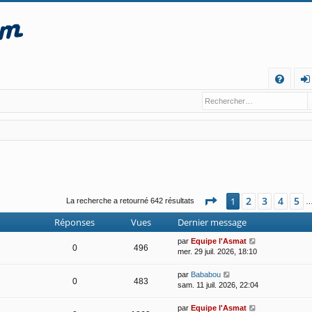
R
FA
o
Q
n
ne
xi
o
Page
1
sur
13
2
3
4
5
1
La recherche a retourné 642 résultats
n
Réponses
Vues
Dernier message
par
Equipe l'Asmat
0
496
mer. 29 juil. 2026, 18:10
par
Bababou
0
483
sam. 11 juil. 2026, 22:04
par
Equipe l'Asmat