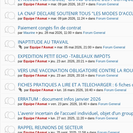
par
Equipe l'Asmat
» mar. 09 juin 2026, 16:27 » dans
Forum General
LA CNAF DECLARE SOUTENIR TOUS "LES MODES D'ACCU
par
Equipe l'Asmat
» mar. 09 juin 2026, 11:24 » dans
Forum General
Paiement congés fin de contrat
par
Maurine
» jeu. 28 mai 2026, 11:00 » dans
Forum General
INAPTITUDE AU TRAVAIL
par
Equipe l'Asmat
» mar. 05 mai 2026, 21:00 » dans
Forum General
EXPEDITION PETIT ECHO -TABLEAUX IMPÖTS
par
Equipe l'Asmat
» jeu. 23 avr. 2026, 20:21 » dans
Forum General
VERS UNE VACCINATION OBLIGATOIRE CONTRE LA RO
par
Equipe l'Asmat
» jeu. 23 avr. 2026, 20:16 » dans
Forum General
FICHES PRATIQUES A LIRE ET A TELECHARGER : 6 fiches 
par
Equipe l'Asmat
» lun. 16 mars 2026, 16:40 » dans
Forum General
ERRATUM : document infos janvier 2026
par
Equipe l'Asmat
» ven. 23 janv. 2026, 16:40 » dans
Forum General
L’avenir incertain de l’accueil individuel, objet d’un grou
par
Equipe l'Asmat
» lun. 27 oct. 2025, 11:20 » dans
Forum General
RAPPEL REUNIONS DE SECTEUR
par
Equipe l'Asmat
» jeu. 25 sept. 2025, 11:58 » dans
Forum General