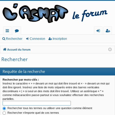
ac
or
o
ns
Rechercher
Connexion
Inscription
co
u
n
cri
Accueil du forum
ur
m
ne
pt
Rechercher
cis
s
xi
io
o
n
Requête de la recherche
n
Rechercher par mots-clés :
Insérez le caractère « + » devant un mot qui doit être trouvé et « - » devant un mot qui
doit être ignoré. Insérez une liste de mots séparés entre des barres verticales
discontinues « | » si seul un des mots doit être trouvé. Utilisez un astérisque « * »
comme métacaractère passe-partout si vous souhaitez effectuer des recherches
partielles.
Rechercher tous les termes ou utiliser une question comme élément
Rechercher n’importe quel de ces termes