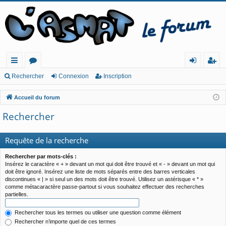
ac
or
o
ns
Rechercher
Connexion
Inscription
co
u
n
cri
Accueil du forum
ur
m
ne
pt
Rechercher
cis
s
xi
io
o
n
Requête de la recherche
n
Rechercher par mots-clés :
Insérez le caractère « + » devant un mot qui doit être trouvé et « - » devant un mot qui
doit être ignoré. Insérez une liste de mots séparés entre des barres verticales
discontinues « | » si seul un des mots doit être trouvé. Utilisez un astérisque « * »
comme métacaractère passe-partout si vous souhaitez effectuer des recherches
partielles.
Rechercher tous les termes ou utiliser une question comme élément
Rechercher n’importe quel de ces termes