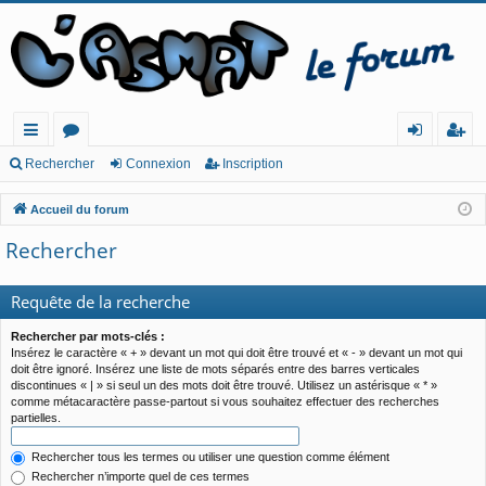
ac
or
o
ns
Rechercher
Connexion
Inscription
co
u
n
cri
Accueil du forum
ur
m
ne
pt
Rechercher
cis
s
xi
io
o
n
Requête de la recherche
n
Rechercher par mots-clés :
Insérez le caractère « + » devant un mot qui doit être trouvé et « - » devant un mot qui
doit être ignoré. Insérez une liste de mots séparés entre des barres verticales
discontinues « | » si seul un des mots doit être trouvé. Utilisez un astérisque « * »
comme métacaractère passe-partout si vous souhaitez effectuer des recherches
partielles.
Rechercher tous les termes ou utiliser une question comme élément
Rechercher n’importe quel de ces termes