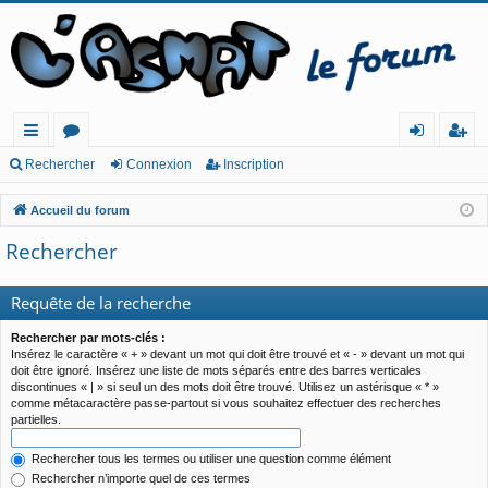
ac
or
o
ns
Rechercher
Connexion
Inscription
co
u
n
cri
Accueil du forum
ur
m
ne
pt
Rechercher
cis
s
xi
io
o
n
Requête de la recherche
n
Rechercher par mots-clés :
Insérez le caractère « + » devant un mot qui doit être trouvé et « - » devant un mot qui
doit être ignoré. Insérez une liste de mots séparés entre des barres verticales
discontinues « | » si seul un des mots doit être trouvé. Utilisez un astérisque « * »
comme métacaractère passe-partout si vous souhaitez effectuer des recherches
partielles.
Rechercher tous les termes ou utiliser une question comme élément
Rechercher n’importe quel de ces termes