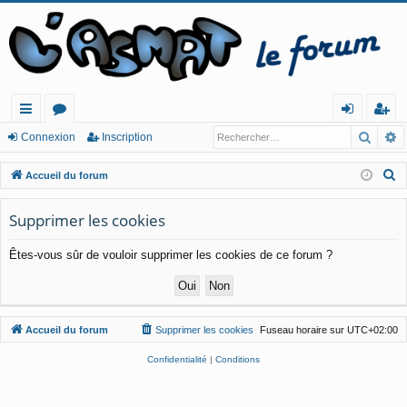
Reche
R
ac
or
o
ns
Connexion
Inscription
co
u
n
cri
R
Accueil du forum
ur
m
ne
pt
e
c
Supprimer les cookies
cis
s
xi
io
h
o
n
Êtes-vous sûr de vouloir supprimer les cookies de ce forum ?
e
n
r
c
h
Accueil du forum
Supprimer les cookies
Fuseau horaire sur
UTC+02:00
e
r
Confidentialité
|
Conditions