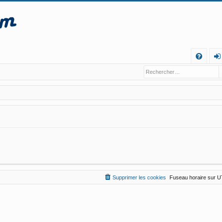
R
FA
o
Q
n
ne
xi
o
n
Supprimer les cookies
Fuseau horaire sur
U