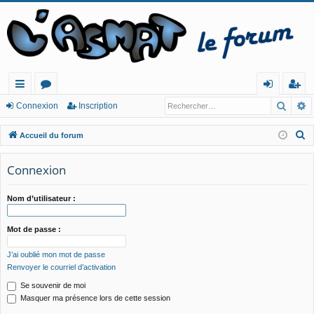
Reche
R
ac
or
o
ns
Connexion
Inscription
co
u
n
cri
R
Accueil du forum
ur
m
ne
pt
e
c
Connexion
cis
s
xi
io
h
o
n
e
Nom d’utilisateur :
n
r
c
Mot de passe :
h
J’ai oublié mon mot de passe
e
Renvoyer le courriel d’activation
r
Se souvenir de moi
Masquer ma présence lors de cette session