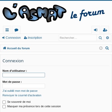
Reche
R
ac
or
o
ns
Connexion
Inscription
co
u
n
cri
R
Accueil du forum
ur
m
ne
pt
e
c
Connexion
cis
s
xi
io
h
o
n
e
Nom d’utilisateur :
n
r
c
Mot de passe :
h
J’ai oublié mon mot de passe
e
Renvoyer le courriel d’activation
r
Se souvenir de moi
Masquer ma présence lors de cette session