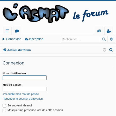
Reche
R
ac
or
o
ns
Connexion
Inscription
co
u
n
cri
R
Accueil du forum
ur
m
ne
pt
e
c
Connexion
cis
s
xi
io
h
o
n
e
Nom d’utilisateur :
n
r
c
Mot de passe :
h
J’ai oublié mon mot de passe
e
Renvoyer le courriel d’activation
r
Se souvenir de moi
Masquer ma présence lors de cette session