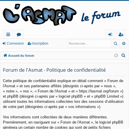
Reche
R
ac
or
o
ns
Connexion
Inscription
co
u
n
cri
R
Accueil du forum
ur
m
ne
pt
e
c
Forum de l'Asmat - Politique de confidentialité
cis
s
xi
io
h
o
n
Cette politique de confidentialité explique en détail comment « Forum de
e
l'Asmat » et ses partenaires affiliés (désignés ci-après par « nous »,
n
r
« notre », « nos », « Forum de l'Asmat » et « https://lasmat.org/forum »)
c
et phpBB (désigné ci-après par « logiciel phpBB » et « phpBB Limited »)
h
utilisent toutes les informations collectées lors des sessions d’utilisation
e
de votre part (désignées ci-après par « vos informations »).
r
Vos informations sont collectées de deux manières différentes.
Premièrement, en naviguant sur « Forum de l'Asmat », le logiciel phpBB
génèrera un certain nombre de cookies qui sont de petits fichiers