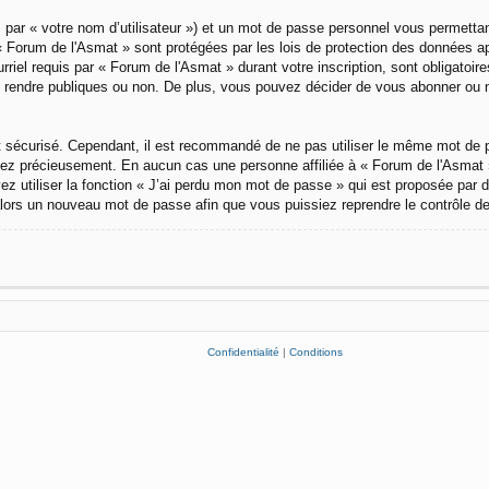
 par « votre nom d’utilisateur ») et un mot de passe personnel vous permetta
« Forum de l'Asmat » sont protégées par les lois de protection des données ap
rriel requis par « Forum de l'Asmat » durant votre inscription, sont obligatoir
rendre publiques ou non. De plus, vous pouvez décider de vous abonner ou non 
soit sécurisé. Cependant, il est recommandé de ne pas utiliser le même mot de 
vez précieusement. En aucun cas une personne affiliée à « Forum de l'Asmat 
 utiliser la fonction « J’ai perdu mon mot de passe » qui est proposée par dé
a alors un nouveau mot de passe afin que vous puissiez reprendre le contrôle d
Confidentialité
|
Conditions