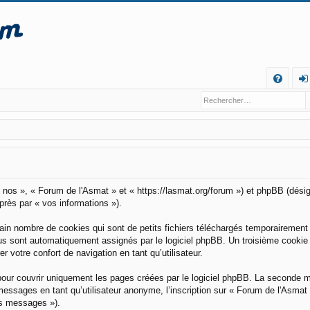
R
FA
o
Q
n
ne
xi
o
 « nos », « Forum de l'Asmat » et « https://lasmat.org/forum ») et phpBB (désig
après par « vos informations »).
n
in nombre de cookies qui sont de petits fichiers téléchargés temporairement 
vous sont automatiquement assignés par le logiciel phpBB. Un troisième cookie
 votre confort de navigation en tant qu’utilisateur.
pour couvrir uniquement les pages créées par le logiciel phpBB. La seconde 
essages en tant qu’utilisateur anonyme, l’inscription sur « Forum de l'Asmat
os messages »).