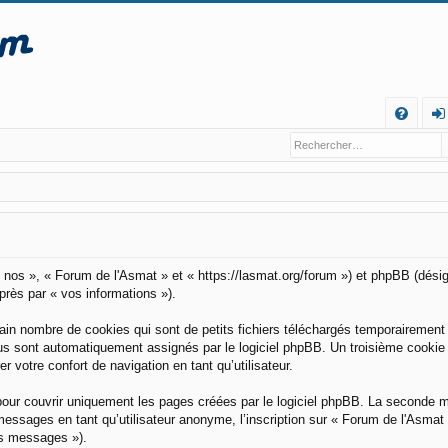
R
FA
o
Q
n
ne
xi
o
 « nos », « Forum de l'Asmat » et « https://lasmat.org/forum ») et phpBB (désig
après par « vos informations »).
n
in nombre de cookies qui sont de petits fichiers téléchargés temporairement 
vous sont automatiquement assignés par le logiciel phpBB. Un troisième cookie
 votre confort de navigation en tant qu’utilisateur.
pour couvrir uniquement les pages créées par le logiciel phpBB. La seconde 
essages en tant qu’utilisateur anonyme, l’inscription sur « Forum de l'Asmat
os messages »).