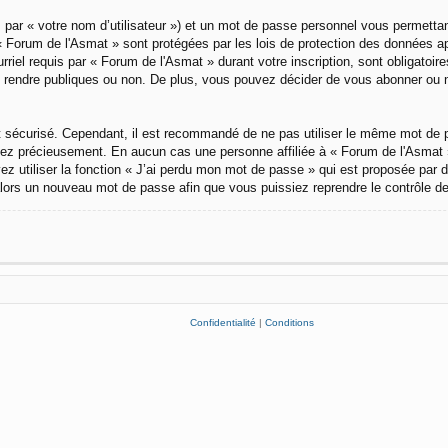
 par « votre nom d’utilisateur ») et un mot de passe personnel vous permetta
« Forum de l'Asmat » sont protégées par les lois de protection des données ap
rriel requis par « Forum de l'Asmat » durant votre inscription, sont obligatoir
rendre publiques ou non. De plus, vous pouvez décider de vous abonner ou non 
soit sécurisé. Cependant, il est recommandé de ne pas utiliser le même mot de 
vez précieusement. En aucun cas une personne affiliée à « Forum de l'Asmat 
 utiliser la fonction « J’ai perdu mon mot de passe » qui est proposée par dé
a alors un nouveau mot de passe afin que vous puissiez reprendre le contrôle d
Confidentialité
|
Conditions