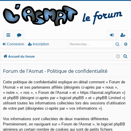
Reche
R
ac
or
o
ns
Connexion
Inscription
co
u
n
cri
R
Accueil du forum
ur
m
ne
pt
e
c
Forum de l'Asmat - Politique de confidentialité
cis
s
xi
io
h
o
n
Cette politique de confidentialité explique en détail comment « Forum de
e
l'Asmat » et ses partenaires affiliés (désignés ci-après par « nous »,
n
r
« notre », « nos », « Forum de l'Asmat » et « https://lasmat.org/forum »)
c
et phpBB (désigné ci-après par « logiciel phpBB » et « phpBB Limited »)
h
utilisent toutes les informations collectées lors des sessions d’utilisation
e
de votre part (désignées ci-après par « vos informations »).
r
Vos informations sont collectées de deux manières différentes.
Premièrement, en naviguant sur « Forum de l'Asmat », le logiciel phpBB
génèrera un certain nombre de cookies qui sont de petits fichiers