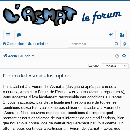
Reche
R
ac
or
o
ns
Connexion
Inscription
co
u
n
cri
R
Accueil du forum
ur
m
ne
pt
e
Langue :
c
cis
s
xi
io
Forum de l'Asmat - Inscription
h
o
n
e
En accédant à « Forum de l'Asmat » (désigné ci-après par « nous »,
n
r
« notre », « nos », « Forum de l'Asmat » et « https://lasmat.org/forum »),
c
vous acceptez d’être légalement responsable des conditions suivantes.
h
Si vous n’acceptez pas d’être légalement responsable de toutes les
e
conditions suivantes, veuillez ne pas utiliser et accéder à « Forum de
l'Asmat ». Nous pouvons modifier ces conditions à n’importe quel
r
moment et nous essaierons de vous informer de ces modifications, bien
que nous vous conseillons de vérifier régulièrement par vous-même. En
effet, si vous continuez à participer à « Forum de l'Asmat » après que