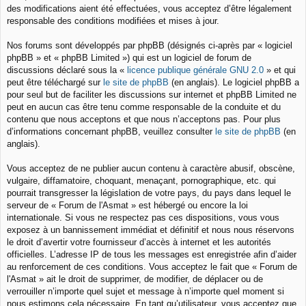
des modifications aient été effectuées, vous acceptez d’être légalement
responsable des conditions modifiées et mises à jour.
Nos forums sont développés par phpBB (désignés ci-après par « logiciel
phpBB » et « phpBB Limited ») qui est un logiciel de forum de
discussions déclaré sous la «
licence publique générale GNU 2.0
» et qui
peut être téléchargé sur
le site de phpBB
(en anglais). Le logiciel phpBB a
pour seul but de faciliter les discussions sur internet et phpBB Limited ne
peut en aucun cas être tenu comme responsable de la conduite et du
contenu que nous acceptons et que nous n’acceptons pas. Pour plus
d’informations concernant phpBB, veuillez consulter
le site de phpBB
(en
anglais).
Vous acceptez de ne publier aucun contenu à caractère abusif, obscène,
vulgaire, diffamatoire, choquant, menaçant, pornographique, etc. qui
pourrait transgresser la législation de votre pays, du pays dans lequel le
serveur de « Forum de l'Asmat » est hébergé ou encore la loi
internationale. Si vous ne respectez pas ces dispositions, vous vous
exposez à un bannissement immédiat et définitif et nous nous réservons
le droit d’avertir votre fournisseur d’accès à internet et les autorités
officielles. L’adresse IP de tous les messages est enregistrée afin d’aider
au renforcement de ces conditions. Vous acceptez le fait que « Forum de
l'Asmat » ait le droit de supprimer, de modifier, de déplacer ou de
verrouiller n’importe quel sujet et message à n’importe quel moment si
nous estimons cela nécessaire. En tant qu’utilisateur, vous acceptez que