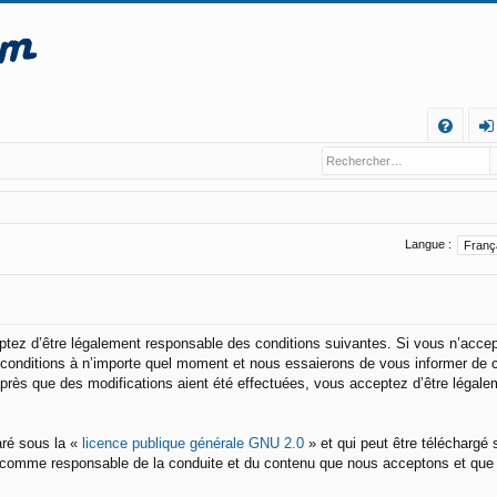
R
FA
o
Q
n
ne
Langue :
xi
o
n
eptez d’être légalement responsable des conditions suivantes. Si vous n’acce
s conditions à n’importe quel moment et nous essaierons de vous informer de 
après que des modifications aient été effectuées, vous acceptez d’être légale
aré sous la «
licence publique générale GNU 2.0
» et qui peut être téléchargé 
enu comme responsable de la conduite et du contenu que nous acceptons et que