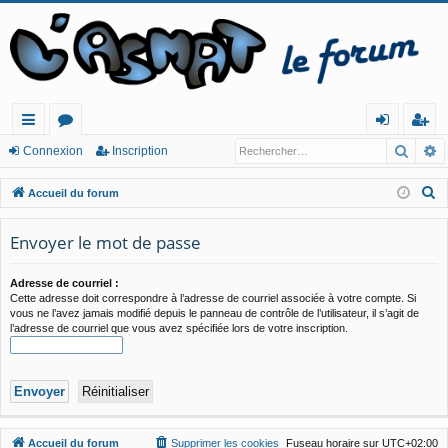
Reche
R
ac
or
o
ns
Connexion
Inscription
co
u
n
cri
R
Accueil du forum
ur
m
ne
pt
e
c
Envoyer le mot de passe
cis
s
xi
io
h
o
n
e
Adresse de courriel :
Cette adresse doit correspondre à l’adresse de courriel associée à votre compte. Si
n
r
vous ne l’avez jamais modifié depuis le panneau de contrôle de l’utilisateur, il s’agit de
c
l’adresse de courriel que vous avez spécifiée lors de votre inscription.
h
e
r
Accueil du forum
Supprimer les cookies
Fuseau horaire sur
UTC+02:00