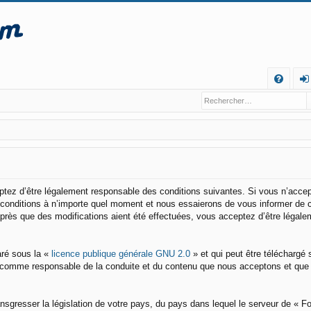
R
FA
o
Q
n
ne
xi
o
eptez d’être légalement responsable des conditions suivantes. Si vous n’acce
s conditions à n’importe quel moment et nous essaierons de vous informer de 
n
après que des modifications aient été effectuées, vous acceptez d’être légale
aré sous la «
licence publique générale GNU 2.0
» et qui peut être téléchargé 
enu comme responsable de la conduite et du contenu que nous acceptons et que
nsgresser la législation de votre pays, du pays dans lequel le serveur de « 