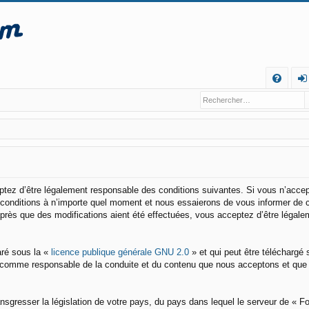
R
FA
o
Q
n
ne
xi
o
eptez d’être légalement responsable des conditions suivantes. Si vous n’acce
s conditions à n’importe quel moment et nous essaierons de vous informer de 
n
après que des modifications aient été effectuées, vous acceptez d’être légale
aré sous la «
licence publique générale GNU 2.0
» et qui peut être téléchargé 
enu comme responsable de la conduite et du contenu que nous acceptons et que
nsgresser la législation de votre pays, du pays dans lequel le serveur de « 