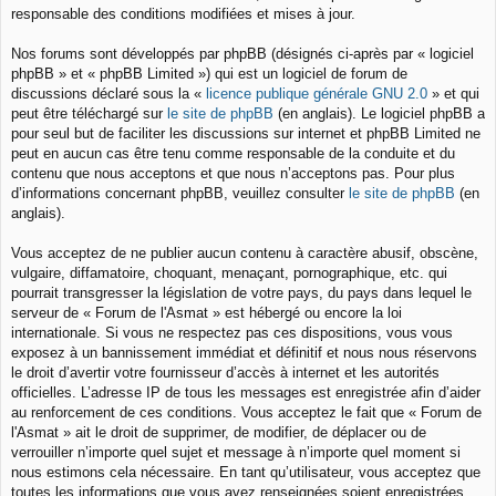
responsable des conditions modifiées et mises à jour.
Nos forums sont développés par phpBB (désignés ci-après par « logiciel
phpBB » et « phpBB Limited ») qui est un logiciel de forum de
discussions déclaré sous la «
licence publique générale GNU 2.0
» et qui
peut être téléchargé sur
le site de phpBB
(en anglais). Le logiciel phpBB a
pour seul but de faciliter les discussions sur internet et phpBB Limited ne
peut en aucun cas être tenu comme responsable de la conduite et du
contenu que nous acceptons et que nous n’acceptons pas. Pour plus
d’informations concernant phpBB, veuillez consulter
le site de phpBB
(en
anglais).
Vous acceptez de ne publier aucun contenu à caractère abusif, obscène,
vulgaire, diffamatoire, choquant, menaçant, pornographique, etc. qui
pourrait transgresser la législation de votre pays, du pays dans lequel le
serveur de « Forum de l'Asmat » est hébergé ou encore la loi
internationale. Si vous ne respectez pas ces dispositions, vous vous
exposez à un bannissement immédiat et définitif et nous nous réservons
le droit d’avertir votre fournisseur d’accès à internet et les autorités
officielles. L’adresse IP de tous les messages est enregistrée afin d’aider
au renforcement de ces conditions. Vous acceptez le fait que « Forum de
l'Asmat » ait le droit de supprimer, de modifier, de déplacer ou de
verrouiller n’importe quel sujet et message à n’importe quel moment si
nous estimons cela nécessaire. En tant qu’utilisateur, vous acceptez que
toutes les informations que vous avez renseignées soient enregistrées