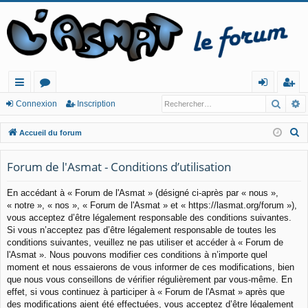
Reche
R
ac
or
o
ns
Connexion
Inscription
co
u
n
cri
R
Accueil du forum
ur
m
ne
pt
e
c
Forum de l'Asmat - Conditions d’utilisation
cis
s
xi
io
h
o
n
En accédant à « Forum de l'Asmat » (désigné ci-après par « nous »,
e
« notre », « nos », « Forum de l'Asmat » et « https://lasmat.org/forum »),
n
r
vous acceptez d’être légalement responsable des conditions suivantes.
c
Si vous n’acceptez pas d’être légalement responsable de toutes les
h
conditions suivantes, veuillez ne pas utiliser et accéder à « Forum de
e
l'Asmat ». Nous pouvons modifier ces conditions à n’importe quel
moment et nous essaierons de vous informer de ces modifications, bien
r
que nous vous conseillons de vérifier régulièrement par vous-même. En
effet, si vous continuez à participer à « Forum de l'Asmat » après que
des modifications aient été effectuées, vous acceptez d’être légalement