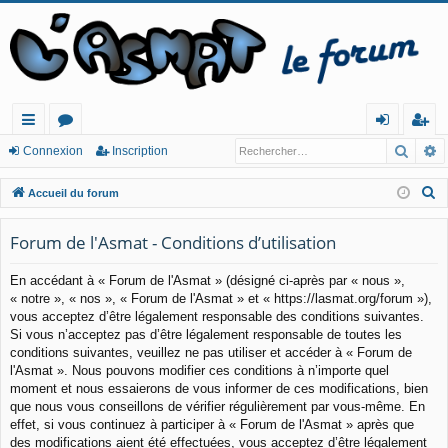
Reche
R
ac
or
o
ns
Connexion
Inscription
co
u
n
cri
R
Accueil du forum
ur
m
ne
pt
e
c
Forum de l'Asmat - Conditions d’utilisation
cis
s
xi
io
h
o
n
En accédant à « Forum de l'Asmat » (désigné ci-après par « nous »,
e
« notre », « nos », « Forum de l'Asmat » et « https://lasmat.org/forum »),
n
r
vous acceptez d’être légalement responsable des conditions suivantes.
c
Si vous n’acceptez pas d’être légalement responsable de toutes les
h
conditions suivantes, veuillez ne pas utiliser et accéder à « Forum de
e
l'Asmat ». Nous pouvons modifier ces conditions à n’importe quel
moment et nous essaierons de vous informer de ces modifications, bien
r
que nous vous conseillons de vérifier régulièrement par vous-même. En
effet, si vous continuez à participer à « Forum de l'Asmat » après que
des modifications aient été effectuées, vous acceptez d’être légalement