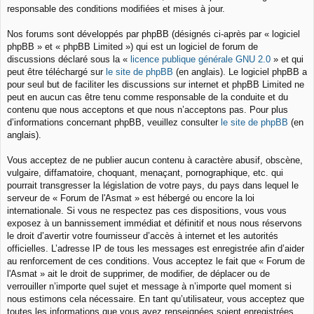
responsable des conditions modifiées et mises à jour.
Nos forums sont développés par phpBB (désignés ci-après par « logiciel
phpBB » et « phpBB Limited ») qui est un logiciel de forum de
discussions déclaré sous la «
licence publique générale GNU 2.0
» et qui
peut être téléchargé sur
le site de phpBB
(en anglais). Le logiciel phpBB a
pour seul but de faciliter les discussions sur internet et phpBB Limited ne
peut en aucun cas être tenu comme responsable de la conduite et du
contenu que nous acceptons et que nous n’acceptons pas. Pour plus
d’informations concernant phpBB, veuillez consulter
le site de phpBB
(en
anglais).
Vous acceptez de ne publier aucun contenu à caractère abusif, obscène,
vulgaire, diffamatoire, choquant, menaçant, pornographique, etc. qui
pourrait transgresser la législation de votre pays, du pays dans lequel le
serveur de « Forum de l'Asmat » est hébergé ou encore la loi
internationale. Si vous ne respectez pas ces dispositions, vous vous
exposez à un bannissement immédiat et définitif et nous nous réservons
le droit d’avertir votre fournisseur d’accès à internet et les autorités
officielles. L’adresse IP de tous les messages est enregistrée afin d’aider
au renforcement de ces conditions. Vous acceptez le fait que « Forum de
l'Asmat » ait le droit de supprimer, de modifier, de déplacer ou de
verrouiller n’importe quel sujet et message à n’importe quel moment si
nous estimons cela nécessaire. En tant qu’utilisateur, vous acceptez que
toutes les informations que vous avez renseignées soient enregistrées