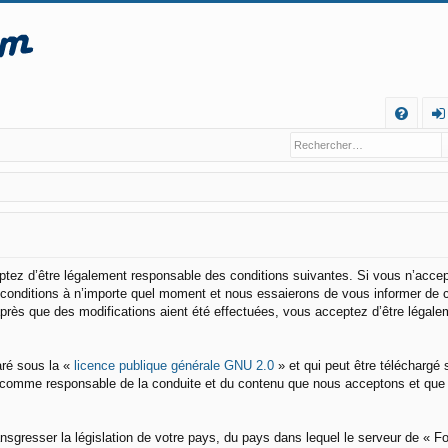
R
FA
o
Q
n
ne
xi
o
eptez d’être légalement responsable des conditions suivantes. Si vous n’acce
s conditions à n’importe quel moment et nous essaierons de vous informer de 
n
après que des modifications aient été effectuées, vous acceptez d’être légale
aré sous la «
licence publique générale GNU 2.0
» et qui peut être téléchargé 
enu comme responsable de la conduite et du contenu que nous acceptons et que
nsgresser la législation de votre pays, du pays dans lequel le serveur de « 